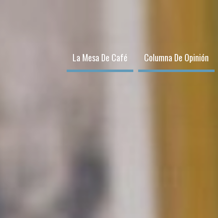
La Mesa De Café
Columna De Opinión