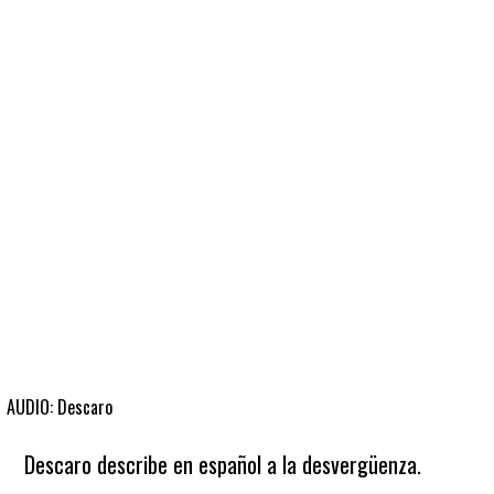
Fútbol
En
La
Biblioteca
AUDIO: Descaro
Descaro describe en español a la desvergüenza.