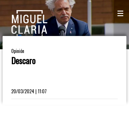
La
Mesa
De
Opinión
Café
Descaro
Columna
De
Opinión
20/03/2024 | 11:07
Radioinforme
3