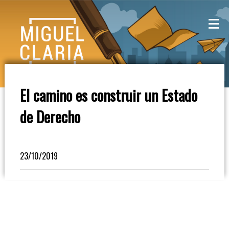
La
Mesa
De
El camino es construir un Estado
Café
de Derecho
Columna
De
Opinión
23/10/2019
Radioinforme
3