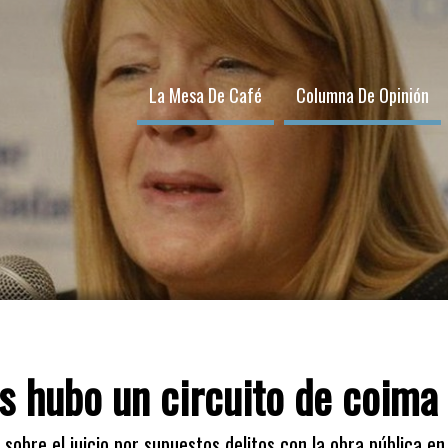
La Mesa De Café
Columna De Opinión
s hubo un circuito de coima 
3
sobre el juicio por supuestos delitos con la obra pública e