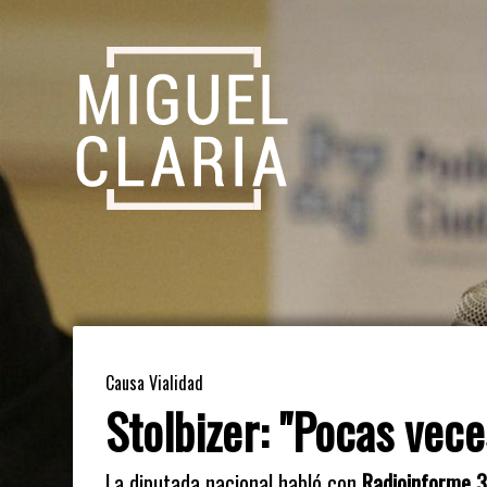
Causa Vialidad
Stolbizer: "Pocas vece
La diputada nacional habló con
Radioinforme 