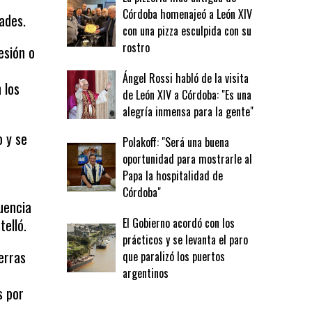
Córdoba homenajeó a León XIV
ades.
con una pizza esculpida con su
rostro
esión o
Ángel Rossi habló de la visita
 los
de León XIV a Córdoba: "Es una
alegría inmensa para la gente"
o y se
Polakoff: "Será una buena
oportunidad para mostrarle al
Papa la hospitalidad de
Córdoba"
uencia
telló.
El Gobierno acordó con los
prácticos y se levanta el paro
erras
que paralizó los puertos
argentinos
s por