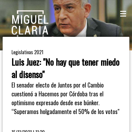
La
Mesa
De
Legislativas 2021
Café
Luis Juez: "No hay que tener miedo
Columna
al disenso"
De
El senador electo de Juntos por el Cambio
Opinión
cuestionó a Hacemos por Córdoba tras el
optimismo expresado desde ese búnker.
Radioinforme
“Superamos holgadamente el 50% de los votos"
3