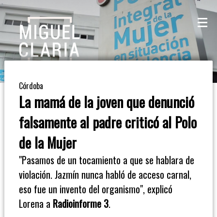
La
Mesa
De
Córdoba
Café
La mamá de la joven que denunció
Columna
falsamente al padre criticó al Polo
De
de la Mujer
Opinión
"Pasamos de un tocamiento a que se hablara de
violación. Jazmín nunca habló de acceso carnal,
Radioinforme
eso fue un invento del organismo", explicó
3
Lorena a
Radioinforme 3
.