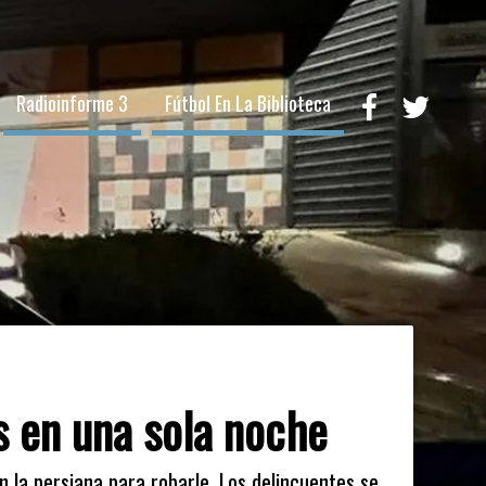
Radioinforme 3
Fútbol En La Biblioteca
 en una sola noche
n la persiana para robarle. Los delincuentes se