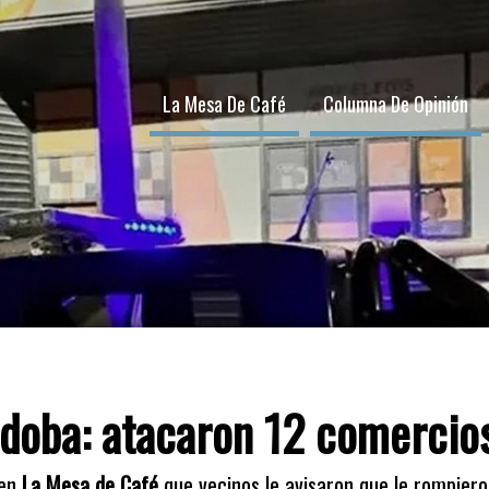
La Mesa De Café
Columna De Opinión
doba: atacaron 12 comercios
 en
La Mesa de Café
que vecinos le avisaron que le rompiero