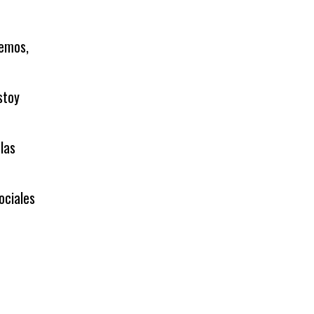
demos,
stoy
las
ociales