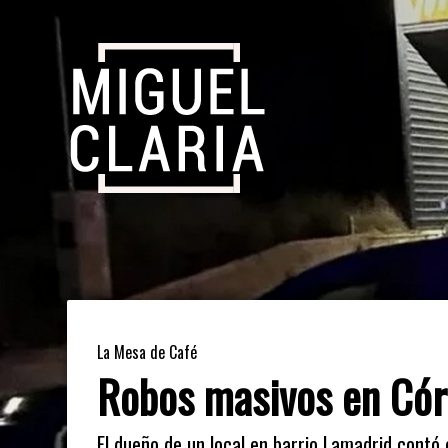
La Mesa de Café
Robos masivos en Cór
El dueño de un local en barrio Lamadrid contó