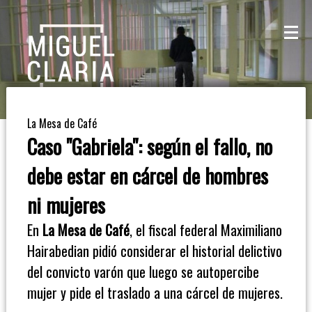
La
Mesa
De
La Mesa de Café
Café
Caso "Gabriela": según el fallo, no
Columna
debe estar en cárcel de hombres
De
ni mujeres
Opinión
En
La Mesa de Café
, el fiscal federal Maximiliano
Hairabedian pidió considerar el historial delictivo
Radioinforme
del convicto varón que luego se autopercibe
3
mujer y pide el traslado a una cárcel de mujeres.