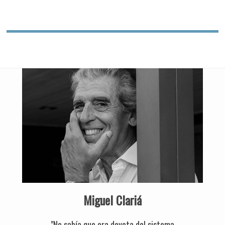
Miguel Clariá
"No sabía que era devota del sistema