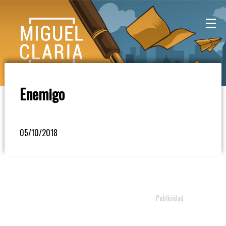
La
Mesa
De
Enemigo
Café
Columna
05/10/2018
De
Opinión
Radioinforme
3