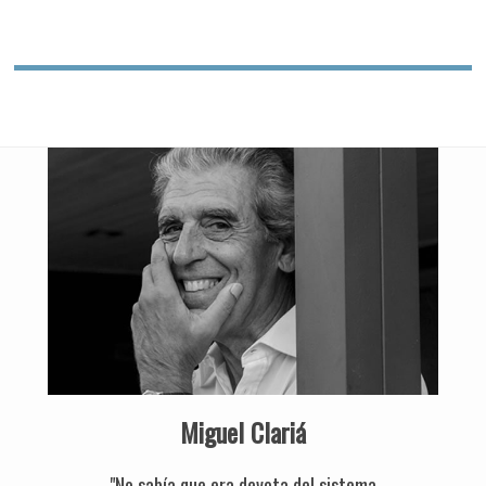
Miguel Clariá
"No sabía que era devota del sistema