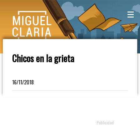
La
Mesa
De
Chicos en la grieta
Café
Columna
16/11/2018
De
Opinión
Radioinforme
3