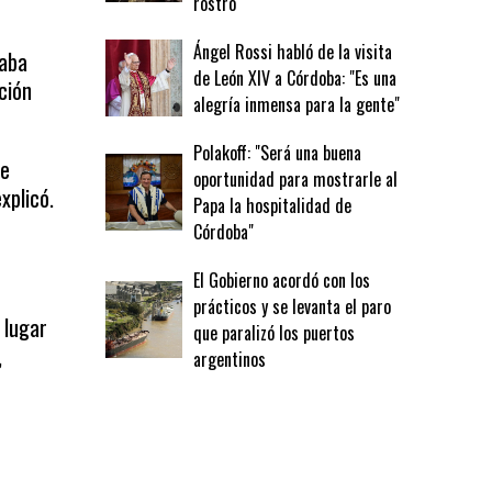
rostro
Ángel Rossi habló de la visita
vaba
de León XIV a Córdoba: "Es una
ción
alegría inmensa para la gente"
Polakoff: "Será una buena
ue
oportunidad para mostrarle al
xplicó.
Papa la hospitalidad de
Córdoba"
El Gobierno acordó con los
prácticos y se levanta el paro
 lugar
que paralizó los puertos
,
argentinos