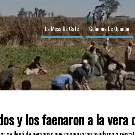
La Mesa De Café
Columna De Opinión
s y los faenaron a la vera d
gar se llenó de personas que comenzaron ayudaron a rescata