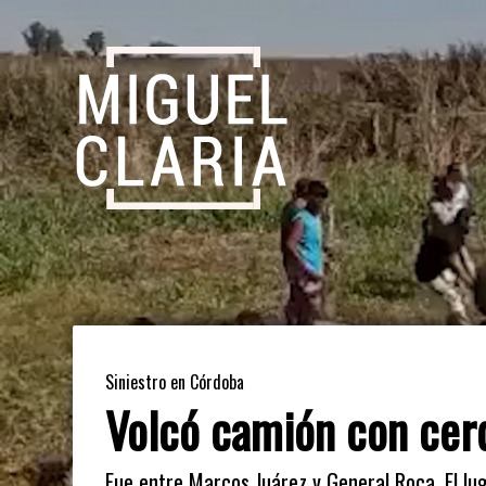
Siniestro en Córdoba
Volcó camión con cerdo
Fue entre Marcos Juárez y General Roca. El lu