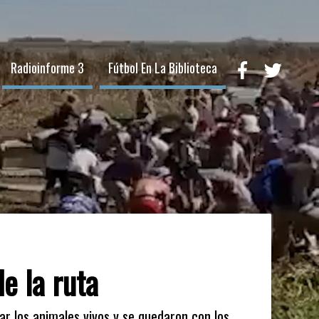
Radioinforme 3
Fútbol En La Biblioteca
e la ruta
r los animales vivos y se quedaron con los