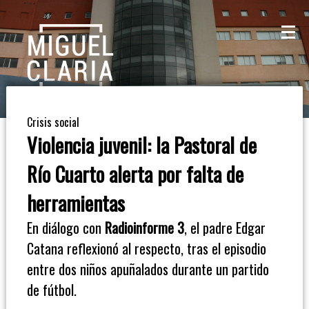
La
Mesa
De
Crisis social
Café
Violencia juvenil: la Pastoral de
Columna
Río Cuarto alerta por falta de
De
herramientas
Opinión
En diálogo con
Radioinforme 3
, el padre Edgar
Catana reflexionó al respecto, tras el episodio
Radioinforme
entre dos niños apuñalados durante un partido
3
de fútbol.