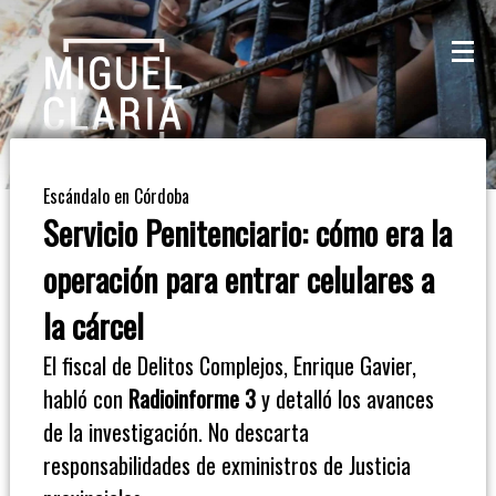
La
Mesa
De
Escándalo en Córdoba
Café
Servicio Penitenciario: cómo era la
Columna
operación para entrar celulares a
De
la cárcel
Opinión
El fiscal de Delitos Complejos, Enrique Gavier,
habló con
Radioinforme 3
y detalló los avances
Radioinforme
de la investigación. No descarta
3
responsabilidades de exministros de Justicia