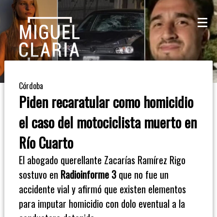
La
Mesa
De
Córdoba
Café
Piden recaratular como homicidio
Columna
el caso del motociclista muerto en
De
Río Cuarto
Opinión
El abogado querellante Zacarías Ramírez Rigo
sostuvo en
Radioinforme 3
que no fue un
Radioinforme
accidente vial y afirmó que existen elementos
3
para imputar homicidio con dolo eventual a la