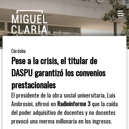
La
Mesa
De
Córdoba
Café
Pese a la crisis, el titular de
Columna
DASPU garantizó los convenios
De
prestacionales
Opinión
El presidente de la obra social universitaria, Luis
Ambrosini, afirmó en
Radioinforme 3
que la caída
Radioinforme
del poder adquisitivo de docentes y no docentes
3
provocó una merma millonaria en los ingresos.