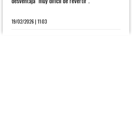
desventaja "muy difícil de revertir".
Fútbol
En
La
19/02/2026 | 11:03
Biblioteca