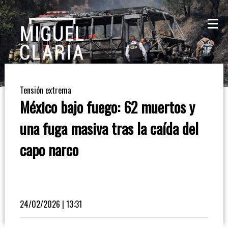
La
Mesa
De
Tensión extrema
Café
México bajo fuego: 62 muertos y
Columna
una fuga masiva tras la caída del
De
capo narco
Opinión
Radioinforme
3
24/02/2026 | 13:31