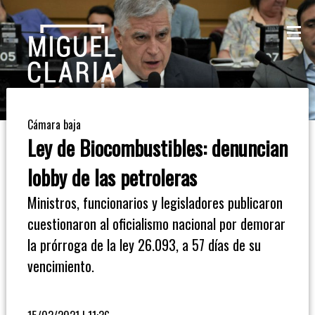
La
Mesa
De
Cámara baja
Café
Ley de Biocombustibles: denuncian
Columna
lobby de las petroleras
De
Ministros, funcionarios y legisladores publicaron
Opinión
cuestionaron al oficialismo nacional por demorar
la prórroga de la ley 26.093, a 57 días de su
Radioinforme
vencimiento.
3