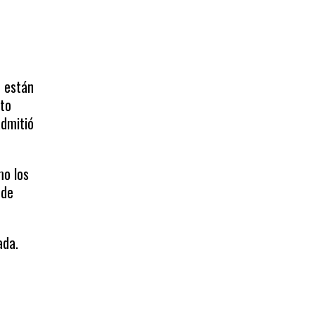
a
o están
cto
admitió
mo los
 de
ada.