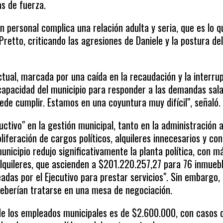
s de fuerza.
ón personal complica una relación adulta y seria, que es lo q
Pretto, criticando las agresiones de Daniele y la postura de
ctual, marcada por una caída en la recaudación y la interru
 capacidad del municipio para responder a las demandas sala
ede cumplir. Estamos en una coyuntura muy difícil", señaló.
ctivo" en la gestión municipal, tanto en la administración 
iferación de cargos políticos, alquileres innecesarios y co
nicipio redujo significativamente la planta política, con m
lquileres, que ascienden a $201.220.257,27 para 76 inmueb
adas por el Ejecutivo para prestar servicios". Sin embargo,
deberían tratarse en una mesa de negociación.
l de los empleados municipales es de $2.600.000, con casos 