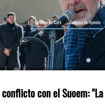
La Mesa De Café
Columna De Opinión
l conflicto con el Suoem: "L