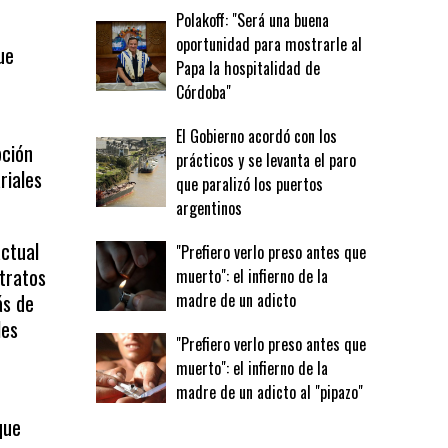
Polakoff: "Será una buena
oportunidad para mostrarle al
ue
Papa la hospitalidad de
l
Córdoba"
El Gobierno acordó con los
pción
prácticos y se levanta el paro
riales
que paralizó los puertos
argentinos
actual
"Prefiero verlo preso antes que
ntratos
muerto": el infierno de la
ás de
madre de un adicto
les
"Prefiero verlo preso antes que
muerto": el infierno de la
madre de un adicto al "pipazo"
que