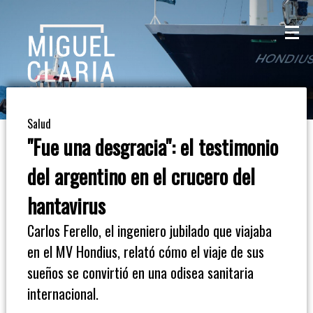
La
Mesa
De
Salud
Café
"Fue una desgracia": el testimonio
Columna
del argentino en el crucero del
De
hantavirus
Opinión
Carlos Ferello, el ingeniero jubilado que viajaba
en el MV Hondius, relató cómo el viaje de sus
Radioinforme
sueños se convirtió en una odisea sanitaria
3
internacional.