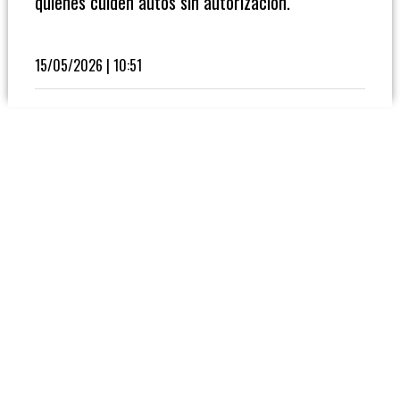
quienes cuiden autos sin autorización.
Fútbol
En
La
15/05/2026 | 10:51
Biblioteca