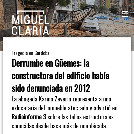
La
Mesa
De
Tragedia en Córdoba
Café
Derrumbe en Güemes: la
Columna
constructora del edificio había
De
sido denunciada en 2012
Opinión
La abogada Karina Zeverin representa a una
exlocataria del inmueble afectado y advirtió en
Radioinforme
Radioinforme 3
sobre las fallas estructurales
3
conocidas desde hace más de una década.