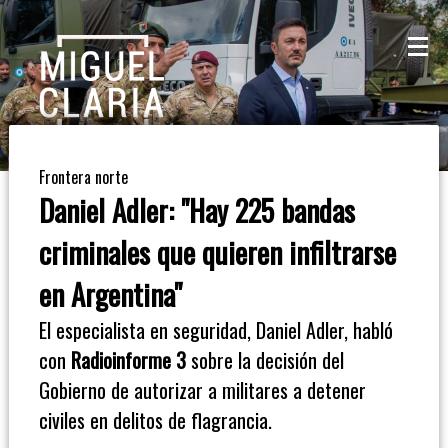
La
Mesa
De
Frontera norte
Café
Daniel Adler: "Hay 225 bandas
Columna
criminales que quieren infiltrarse
De
en Argentina"
Opinión
El especialista en seguridad, Daniel Adler, habló
con
Radioinforme 3
sobre la decisión del
Radioinforme
Gobierno de autorizar a militares a detener
3
civiles en delitos de flagrancia.