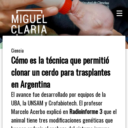
La
Mesa
De
Ciencia
Café
Cómo es la técnica que permitió
Columna
clonar un cerdo para trasplantes
De
en Argentina
Opinión
El avance fue desarrollado por equipos de la
UBA, la UNSAM y Crofabiotech. El profesor
Radioinforme
Marcelo Acerbo explicó en
Radioinforme 3
que el
3
animal tiene tres modificaciones genéticas que