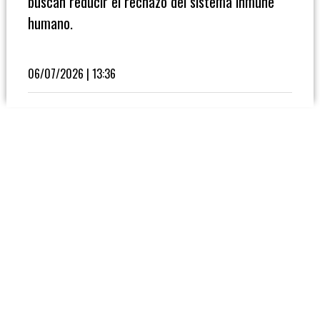
buscan reducir el rechazo del sistema inmune
Fútbol
humano.
En
La
Biblioteca
06/07/2026 | 13:36