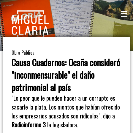
La
Mesa
De
Obra Pública
Café
Causa Cuadernos: Ocaña consideró
Columna
"inconmensurable" el daño
De
patrimonial al país
Opinión
"Lo peor que le pueden hacer a un corrupto es
sacarle la plata. Los montos que habían ofrecido
Radioinforme
los empresarios acusados son ridículos", dijo a
3
Radioinforme 3
la legisladora.