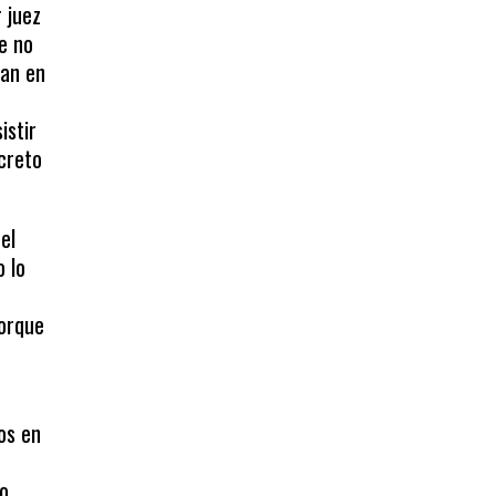
 juez
e no
man en
istir
creto
el
o lo
porque
os en
mo