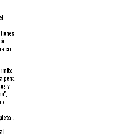
el
stiones
ión
na en
ermite
La pena
ses y
na",
mo
leta".
al