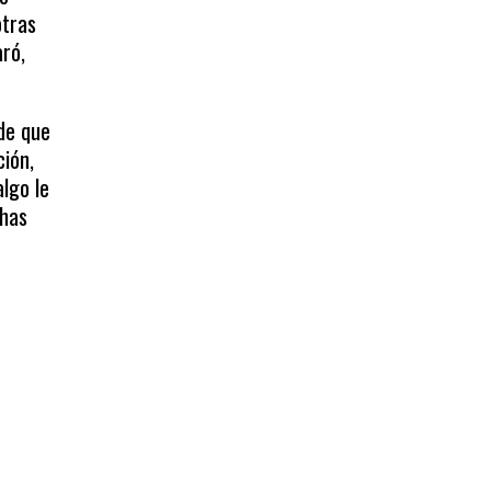
otras
aró,
de que
ción,
algo le
chas