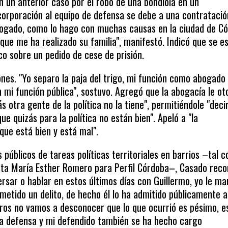
n un anterior caso por el robo de una bondiola en un
corporación al equipo de defensa se debe a una contratació
bogado, como lo hago con muchas causas en la ciudad de Có
que me ha realizado su familia", manifestó. Indicó que se e
co sobre un pedido de cese de prisión.
ciones. "Yo separo la paja del trigo, mi función como abogado
mi función pública", sostuvo. Agregó que la abogacía le ot
 otra gente de la política no la tiene", permitiéndole "deci
ue quizás para la política no están bien". Apeló a "la
que está bien y está mal".
 públicos de tareas políticas territoriales en barrios –tal 
ista María Esther Romero para Perfil Córdoba–, Casado reco
rsar o hablar en estos últimos días con Guillermo, yo le ma
metido un delito, de hecho él lo ha admitido públicamente a
otros no vamos a desconocer que lo que ocurrió es pésimo, e
a defensa y mi defendido también se ha hecho cargo