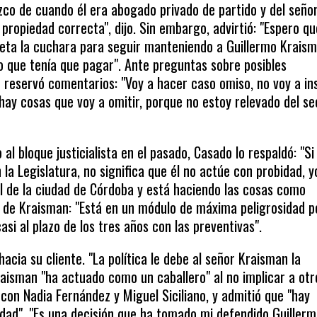
zco de cuando él era abogado privado de partido y del señor
ropiedad correcta", dijo. Sin embargo, advirtió: "Espero qu
meta la cuchara para seguir manteniendo a Guillermo Krais
lo que tenía que pagar". Ante preguntas sobre posibles
 reservó comentarios: "Voy a hacer caso omiso, no voy a ins
hay cosas que voy a omitir, porque no estoy relevado del se
al bloque justicialista en el pasado, Casado lo respaldó: "Si 
 la Legislatura, no significa que él no actúe con probidad, y
l de la ciudad de Córdoba y está haciendo las cosas como
n de Kraisman: "Está en un módulo de máxima peligrosidad 
asi al plazo de los tres años con las preventivas".
hacia su cliente. "La política le debe al señor Kraisman la
Kraisman "ha actuado como un caballero" al no implicar a otr
con Nadia Fernández y Miguel Siciliano, y admitió que "hay
dad". "Es una decisión que ha tomado mi defendido Guiller