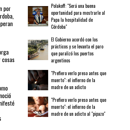
Polakoff: "Será una buena
n por
oportunidad para mostrarle al
rdoba,
Papa la hospitalidad de
speran
Córdoba"
El Gobierno acordó con los
prácticos y se levanta el paro
orga
que paralizó los puertos
r cosas
argentinos
"Prefiero verlo preso antes que
muerto": el infierno de la
como
madre de un adicto
noció
"Prefiero verlo preso antes que
nifesté
muerto": el infierno de la
madre de un adicto al "pipazo"
s