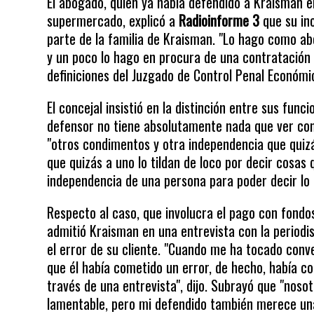
El abogado, quien ya había defendido a Kraisman e
supermercado, explicó a
Radioinforme 3
que su in
parte de la familia de Kraisman. "Lo hago como a
y un poco lo hago en procura de una contratación 
definiciones del Juzgado de Control Penal Económi
El concejal insistió en la distinción entre sus fun
defensor no tiene absolutamente nada que ver con 
"otros condimentos y otra independencia que quizás
que quizás a uno lo tildan de loco por decir cosas q
independencia de una persona para poder decir lo 
Respecto al caso, que involucra el pago con fondos
admitió Kraisman en una entrevista con la period
el error de su cliente. "Cuando me ha tocado conve
que él había cometido un error, de hecho, había co
través de una entrevista", dijo. Subrayó que "nos
lamentable, pero mi defendido también merece un