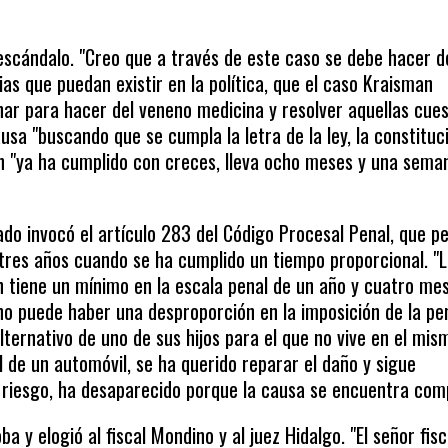
 escándalo. "Creo que a través de este caso se debe hacer d
as que puedan existir en la política, que el caso Kraisman
har para hacer del veneno medicina y resolver aquellas cue
usa "buscando que se cumpla la letra de la ley, la constituc
n "ya ha cumplido con creces, lleva ocho meses y una sema
gado invocó el artículo 283 del Código Procesal Penal, que p
 tres años cuando se ha cumplido un tiempo proporcional. "
n tiene un mínimo en la escala penal de un año y cuatro me
 no puede haber una desproporción en la imposición de la pe
alternativo de uno de sus hijos para el que no vive en el mis
l de un automóvil, se ha querido reparar el daño y sigue
e riesgo, ha desaparecido porque la causa se encuentra comp
 y elogió al fiscal Mondino y al juez Hidalgo. "El señor fisc