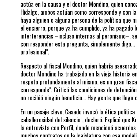
actúa en la causa y el doctor Mondino, quien cono
Hidalgo, ambos actúan como corresponde y con la p
haya alguien o alguna persona de la política que 
el encierro, porque ya ha cumplido, ya ha pagado 
interferencias –incluso internas al peronismo–, se
con responder esta pregunta, simplemente digo... 
profesional".
Respecto al fiscal Mondino, quien habría asesorado 
doctor Mondino ha trabajado en la vieja historia en
respeto profundamente al mismo, es un gran fisca
corresponde". Criticó las condiciones de detenció
no recibió ningún beneficio... Hay gente que llega c
En un pasaje clave, Casado invocó la ética política 
caballerosidad del silencio", declaró. Explicó que 
la entrevista con Perfil, donde mencionó acuerdos 
muchos contratos en la legislatura con esa modali