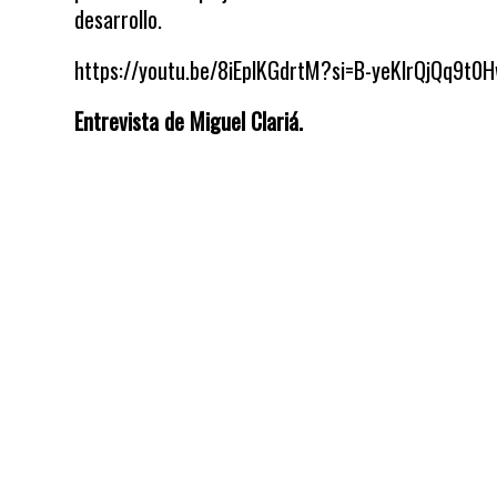
desarrollo.
https://youtu.be/8iEplKGdrtM?si=B-yeKlrQjQq9t0
Entrevista de Miguel Clariá.