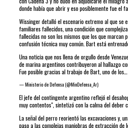
con Cadena 3 y no dudó en adjudicarle el milagro al
donde había que abrir y eso posiblemente fue el fa
Wissinger detalló el escenario extremo al que se e
familiares fallecidos, una condición que complejiz
fallecidas no son los mismos que los que marcan p
confusión técnica muy común. Bart está entrenado
Una noticia que nos llena de orgullo desde Venezue
de marina argentinos contribuyeron al hallazgo c
Fue posible gracias al trabajo de Bart, uno de los
— Ministerio de Defensa (@MinDefensa_Ar)
June 29, 2026
El jefe del contingente argentino reflejó el desah
muy contentos", sintetizó con la calma del deber 
La señal del perro reorientó las excavaciones y, un
paso a las complejas maniobras de extracción de l