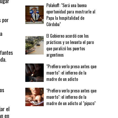
lugar
Polakoff: "Será una buena
oportunidad para mostrarle al
Papa la hospitalidad de
s por
Córdoba"
na
El Gobierno acordó con los
prácticos y se levanta el paro
que paralizó los puertos
nfantes
argentinos
ada.
"Prefiero verlo preso antes que
muerto": el infierno de la
madre de un adicto
mos
"Prefiero verlo preso antes que
muerto": el infierno de la
madre de un adicto al "pipazo"
ar el
an en