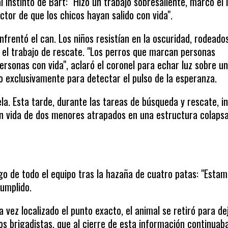
 instinto de Bart: "Hizo un trabajo sobresaliente, marcó el 
ctor de que los chicos hayan salido con vida".
nfrentó el can. Los niños resistían en la oscuridad, rodeado
a el trabajo de rescate. "Los perros que marcan personas
ersonas con vida", aclaró el coronel para echar luz sobre u
 exclusivamente para detectar el pulso de la esperanza.
la. Esta tarde, durante las tareas de búsqueda y rescate, i
on vida de dos menores atrapados en una estructura colaps
…
pic.twitter.com/7JN8prcTmG
ogo de todo el equipo tras la hazaña de cuatro patas: "Esta
cumplido.
a vez localizado el punto exacto, el animal se retiró para dej
os brigadistas, que al cierre de esta información continuab