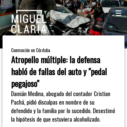
La
Mesa
De
Conmoción en Córdoba
Café
Atropello múltiple: la defensa
Columna
habló de fallas del auto y "pedal
De
pegajoso"
Opinión
Damián Medina, abogado del contador Cristian
Pachá, pidió disculpas en nombre de su
Radioinforme
defendido y la familia por lo sucedido. Desestimó
3
la hipótesis de que estuviera alcoholizado.