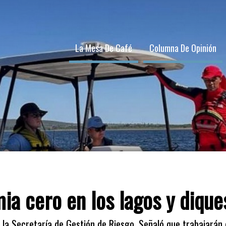
La Mesa De Café
Columna De Opinión
mia cero en los lagos y diqu
 la Secretaría de Gestión de Riesgo. Señaló que trabajarán 