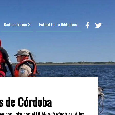
Radioinforme 3
Fútbol En La Biblioteca
es de Córdoba
en conjunto con el DUAR y Prefectura. A los