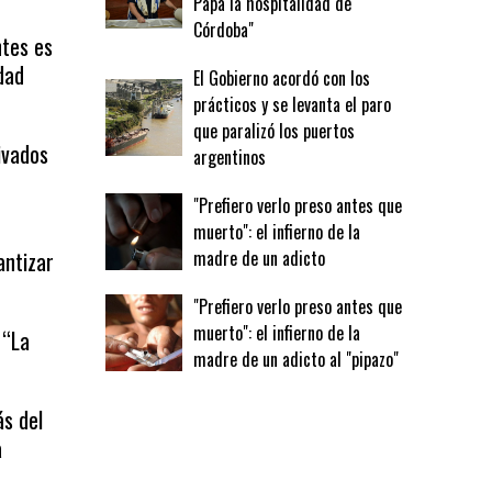
Papa la hospitalidad de
Córdoba"
ntes es
dad
El Gobierno acordó con los
prácticos y se levanta el paro
que paralizó los puertos
ivados
argentinos
"Prefiero verlo preso antes que
muerto": el infierno de la
antizar
madre de un adicto
"Prefiero verlo preso antes que
muerto": el infierno de la
 “La
madre de un adicto al "pipazo"
ás del
a