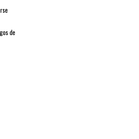
arse
agos de