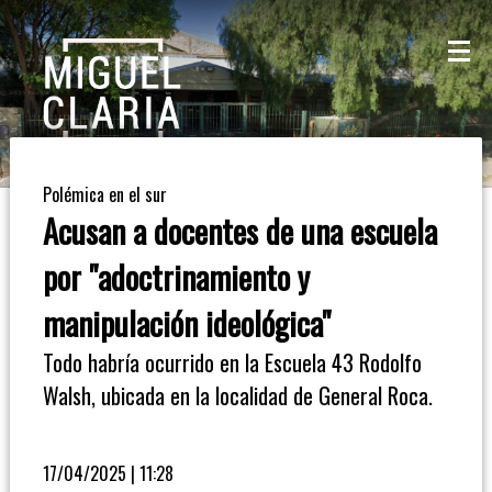
La
Mesa
De
Polémica en el sur
Café
Acusan a docentes de una escuela
Columna
por "adoctrinamiento y
De
manipulación ideológica"
Opinión
Todo habría ocurrido en la Escuela 43 Rodolfo
Walsh, ubicada en la localidad de General Roca.
Radioinforme
3
17/04/2025 | 11:28