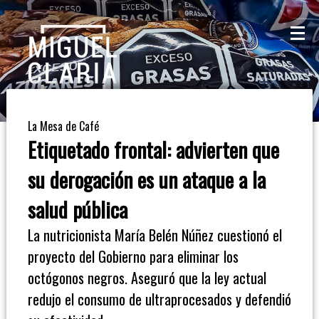
La
Mesa
De
La Mesa de Café
Café
Etiquetado frontal: advierten que
Columna
su derogación es un ataque a la
De
salud pública
Opinión
La nutricionista María Belén Núñez cuestionó el
proyecto del Gobierno para eliminar los
Radioinforme
octógonos negros. Aseguró que la ley actual
3
redujo el consumo de ultraprocesados y defendió