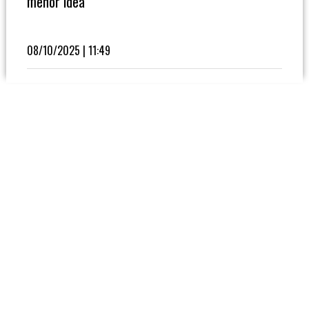
menor idea"
Fútbol
En
La
08/10/2025 | 11:49
Biblioteca