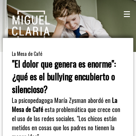
La
Mesa
De
La Mesa de Café
Café
"El dolor que genera es enorme":
Columna
¿qué es el bullying encubierto o
De
silencioso?
Opinión
La psicopedagoga María Zysman abordó en
La
Mesa de Café
esta problemática que crece con
Radioinforme
el uso de las redes sociales. "Los chicos están
3
metidos en cosas que los padres no tienen la