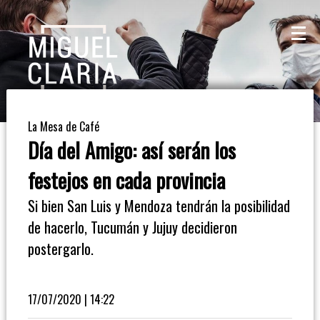
La
Mesa
De
La Mesa de Café
Café
Día del Amigo: así serán los
Columna
festejos en cada provincia
De
Si bien San Luis y Mendoza tendrán la posibilidad
Opinión
de hacerlo, Tucumán y Jujuy decidieron
postergarlo.
Radioinforme
3
17/07/2020 | 14:22