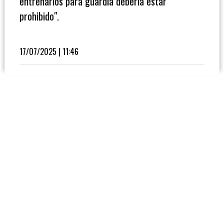
entrenarlos para guardia debería estar
Fútbol
prohibido".
En
La
Biblioteca
17/07/2025 | 11:46