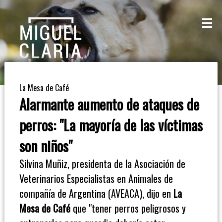
La
Mesa
De
La Mesa de Café
Café
Alarmante aumento de ataques de
Columna
perros: "La mayoría de las víctimas
De
son niños"
Opinión
Silvina Muñiz, presidenta de la Asociación de
Veterinarios Especialistas en Animales de
Radioinforme
compañía de Argentina (AVEACA), dijo en
La
3
Mesa de Café
que "tener perros peligrosos y