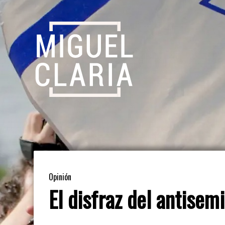
Opinión
El disfraz del antisem