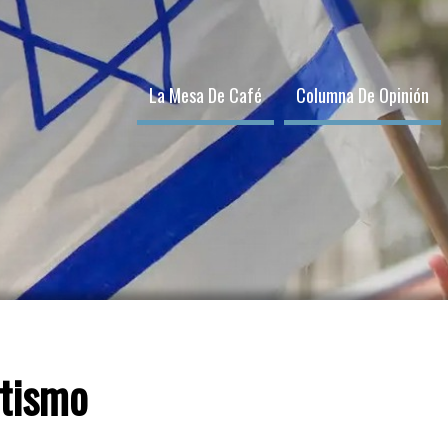
La Mesa De Café
Columna De Opinión
itismo