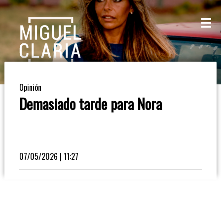
La
Mesa
De
Opinión
Café
Demasiado tarde para Nora
Columna
De
Opinión
07/05/2026 | 11:27
Radioinforme
3