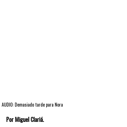
Fútbol
En
La
Biblioteca
AUDIO: Demasiado tarde para Nora
Por Miguel Clariá.