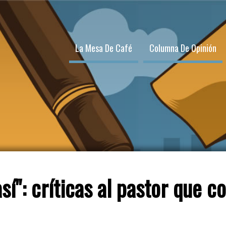
La Mesa De Café
Columna De Opinión
sí": críticas al pastor que c