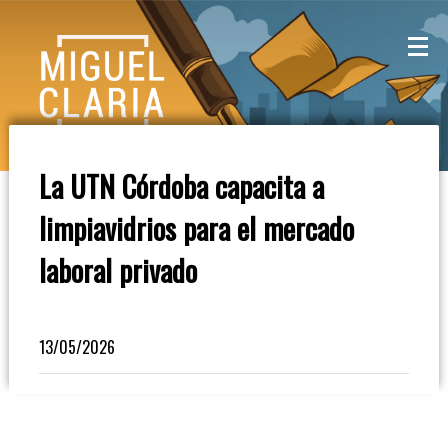
La
Mesa
De
La UTN Córdoba capacita a
Café
limpiavidrios para el mercado
Columna
laboral privado
De
Opinión
13/05/2026
Radioinforme
3