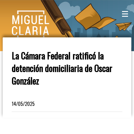
La
Mesa
De
La Cámara Federal ratificó la
Café
detención domiciliaria de Oscar
Columna
González
De
Opinión
14/05/2025
Radioinforme
3