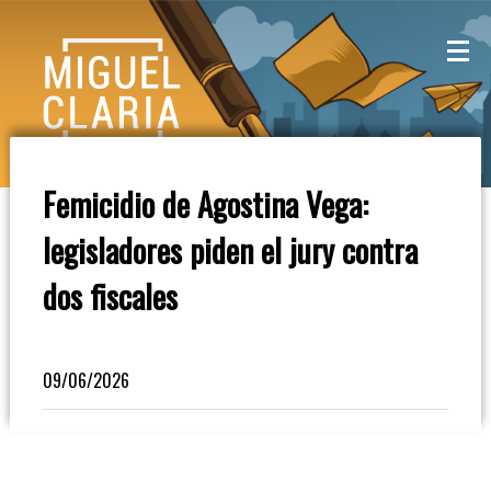
La
Mesa
De
Femicidio de Agostina Vega:
Café
legisladores piden el jury contra
Columna
dos fiscales
De
Opinión
09/06/2026
Radioinforme
3