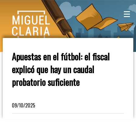
La
Mesa
De
Apuestas en el fútbol: el fiscal
Café
explicó que hay un caudal
Columna
probatorio suficiente
De
Opinión
09/10/2025
Radioinforme
3