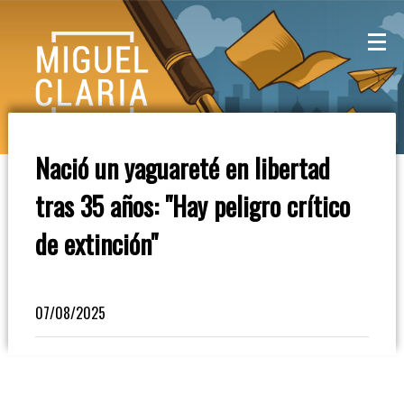
La
Mesa
De
Nació un yaguareté en libertad
Café
tras 35 años: "Hay peligro crítico
Columna
de extinción"
De
Opinión
07/08/2025
Radioinforme
3