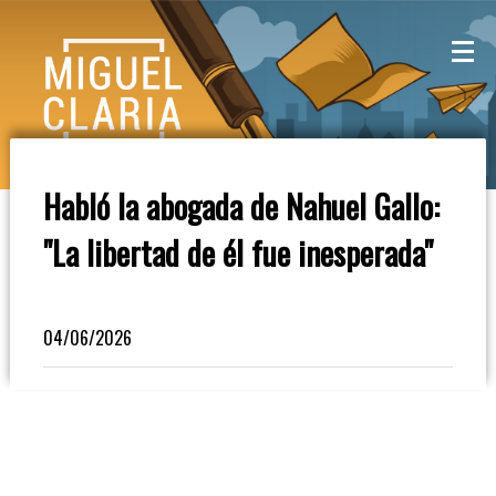
La
Mesa
De
Habló la abogada de Nahuel Gallo:
Café
"La libertad de él fue inesperada"
Columna
De
Opinión
04/06/2026
Radioinforme
3