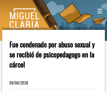
La
Mesa
De
Fue condenado por abuso sexual y
Café
se recibió de psicopedagogo en la
Columna
cárcel
De
Opinión
09/06/2026
Radioinforme
3