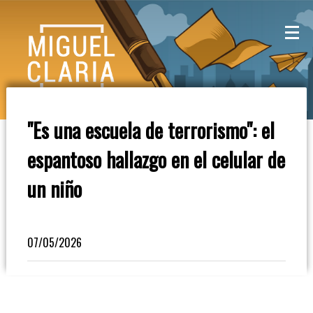
La
Mesa
De
"Es una escuela de terrorismo": el
Café
espantoso hallazgo en el celular de
Columna
un niño
De
Opinión
07/05/2026
Radioinforme
3