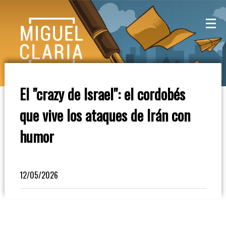
La
Mesa
De
El "crazy de Israel": el cordobés
Café
que vive los ataques de Irán con
Columna
humor
De
Opinión
12/05/2026
Radioinforme
3