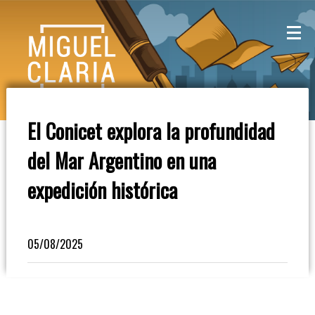
La
Mesa
De
El Conicet explora la profundidad
Café
del Mar Argentino en una
Columna
expedición histórica
De
Opinión
05/08/2025
Radioinforme
3